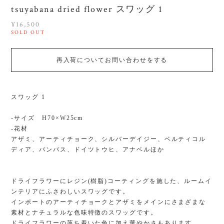
tsuyabana dried flower スワッグ 1
¥16,500
SOLD OUT
再入荷についてお問い合わせをする
スワッグ 1
-サイズ H70×W25cm
-花材
アザミ、アーティチョーク、シルバーデイジー、ベルティコル
ディア、パンパス、ドイツトウヒ、アナベルほか
ドライフラワーにレジン(樹脂)コーティングを施した、ルームイ
ンテリアにふさわしいスワッグです。
インポートのアーティチョークとアザミをメインにさまざまな
素材とナチュラルな色味特徴のスワッグです。
ドライフラワーの落ち着いた色に加え華やかさもあります。