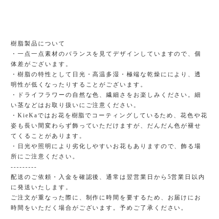
樹脂製品について
・一点一点素材のバランスを見てデザインしていますので、個
体差がございます。
・樹脂の特性として日光・高温多湿・極端な乾燥ににより、透
明性が低くなったりすることがございます。
・ドライフラワーの自然な色、繊細さをお楽しみください。細
い茎などはお取り扱いにご注意ください。
・KieKaではお花を樹脂でコーティングしているため、花色や花
姿も長い間変わらず飾っていただけますが、だんだん色が褪せ
てくることがあります。
・日光や照明により劣化しやすいお花もありますので、飾る場
所にご注意ください。
---------
配送のご依頼・入金を確認後、通常は翌営業日から5営業日以内
に発送いたします。
ご注文が重なった際に、制作に時間を要するため、お届けにお
時間をいただく場合がございます。予めご了承ください。