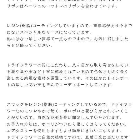
リボンはベージュのコットンのリボンを合わせています。
レジン(樹脂)コーティングしていますので、重厚感があり今まで
にないスペシャルなリースになっています。
他にはない珍しい質感で一点ものですので、お気に召しました
らぜひ飾ってください。
ドライフラワーの質にこだわり、八ヶ岳から取り寄せをしてい
る花や葉や実など丁寧に乾燥されているので色落ちも遅く長く
楽しめる綺麗な素材を厳選しています。そのほかにもインポー
トの珍しい花や実を選んでコーディネートしています。
スワッグをレジン(樹脂)コーティングしているので、ドライフラ
ワーなのにつややかで硬く、ボロボロと花びらがとれていくこ
とがないので、自然な花姿を長い間楽しんでいただけます。
お手入れ方法は、ホコリがついたら優しくはらってください。
エアダスターを使用しますとより簡単にきれいになります。
ドライフラワーは自然の植物ですので、直射日光に当たります