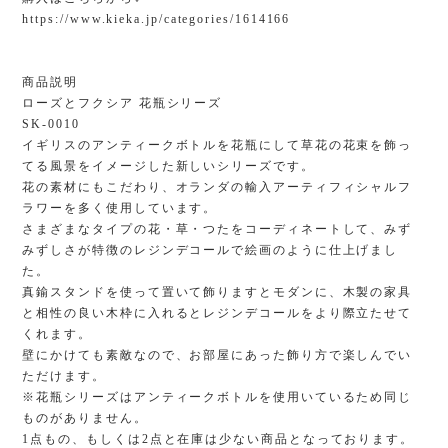
https://www.kieka.jp/categories/1614166
商品説明
ローズとフクシア 花瓶シリーズ
SK-0010
イギリスのアンティークボトルを花瓶にして草花の花束を飾っ
てる風景をイメージした新しいシリーズです。
花の素材にもこだわり、オランダの輸入アーティフィシャルフ
ラワーを多く使用しています。
さまざまなタイプの花・草・つたをコーディネートして、みず
みずしさが特徴のレジンデコールで絵画のように仕上げまし
た。
真鍮スタンドを使って置いて飾りますとモダンに、木製の家具
と相性の良い木枠に入れるとレジンデコールをより際立たせて
くれます。
壁にかけても素敵なので、お部屋にあった飾り方で楽しんでい
ただけます。
※花瓶シリーズはアンティークボトルを使用いているため同じ
ものがありません。
1点もの、もしくは2点と在庫は少ない商品となっております。