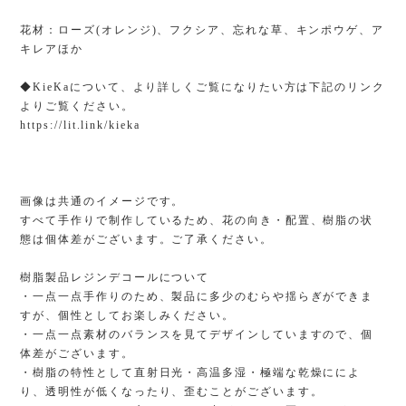
花材：ローズ(オレンジ)、フクシア、忘れな草、キンポウゲ、ア
キレアほか
◆KieKaについて、より詳しくご覧になりたい方は下記のリンク
よりご覧ください。
https://lit.link/kieka
画像は共通のイメージです。
すべて手作りで制作しているため、花の向き・配置、樹脂の状
態は個体差がございます。ご了承ください。
樹脂製品レジンデコールについて
・一点一点手作りのため、製品に多少のむらや揺らぎができま
すが、個性としてお楽しみください。
・一点一点素材のバランスを見てデザインしていますので、個
体差がございます。
・樹脂の特性として直射日光・高温多湿・極端な乾燥にによ
り、透明性が低くなったり、歪むことがございます。