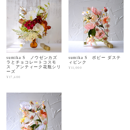
sumika S ノウゼンカズ
sumika S ポピー ダステ
ラとチョコレートコスモ
ィピンク
ス アンティーク花瓶シリ
¥11,000
ーズ
¥17,600