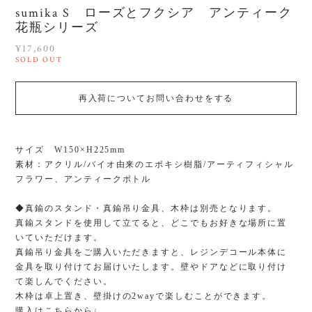
sumika S ローズとフクシア アンティーク
花瓶シリーズ
¥17,600
SOLD OUT
再入荷についてお問い合わせをする
サイズ W150×H225mm
素材：アクリル/バイオ由来のエポキシ樹脂/アーティフィシャル
フラワー、アンティークボトル
◆真鍮のスタンド・真鍮吊り金具、木枠は別売となります。
真鍮スタンドを使用して立てると、どこでもお好きな場所に置
いていただけます。
真鍮吊り金具をご購入いただきますと、レジンデコール本体に
金具を取り付けてお届けいたします。壁やドアなどに取り付け
て楽しんでください。
木枠は卓上置き、壁掛けの2wayで楽しむことができます。
購入はこちらから↓