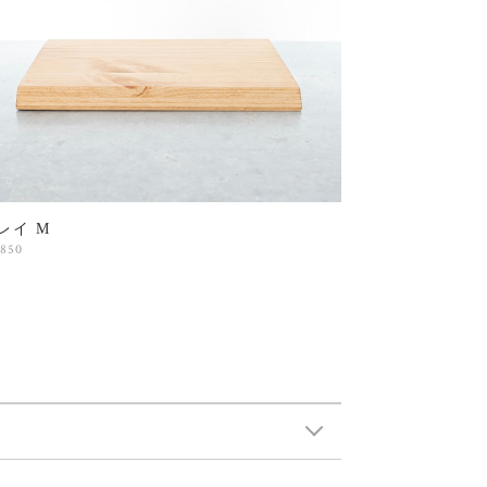
レイ M
,850